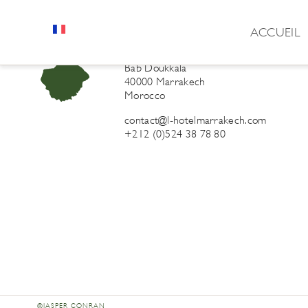
ACCUEIL
L’Hôtel Marrakech
41 Derb Sidi Lahcen ou Ali
Bab Doukkala
40000 Marrakech
Morocco
contact@l-hotelmarrakech.com
+212 (0)524 38 78 80
©JASPER CONRAN