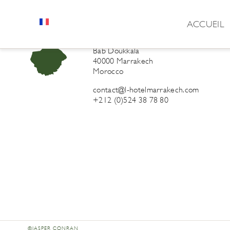
ACCUEIL
L’Hôtel Marrakech
41 Derb Sidi Lahcen ou Ali
Bab Doukkala
40000 Marrakech
Morocco
contact@l-hotelmarrakech.com
+212 (0)524 38 78 80
©JASPER CONRAN